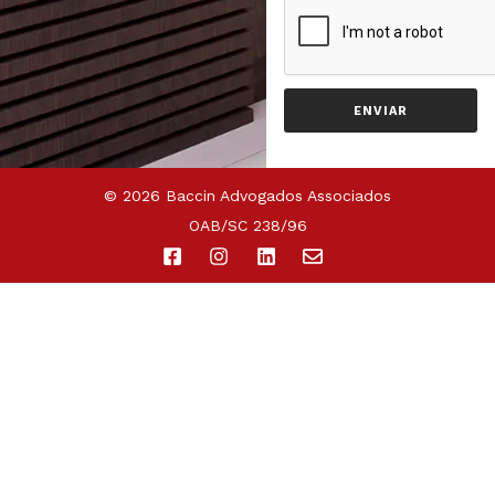
ENVIAR
© 2026 Baccin Advogados Associados
OAB/SC 238/96