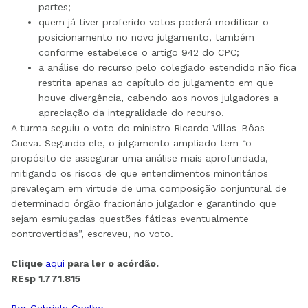
partes;
quem já tiver proferido votos poderá modificar o
posicionamento no novo julgamento, também
conforme estabelece o artigo 942 do CPC;
a análise do recurso pelo colegiado estendido não fica
restrita apenas ao capítulo do julgamento em que
houve divergência, cabendo aos novos julgadores a
apreciação da integralidade do recurso.
A turma seguiu o voto do ministro Ricardo Villas-Bôas
Cueva. Segundo ele, o julgamento ampliado tem “o
propósito de assegurar uma análise mais aprofundada,
mitigando os riscos de que entendimentos minoritários
prevaleçam em virtude de uma composição conjuntural de
determinado órgão fracionário julgador e garantindo que
sejam esmiuçadas questões fáticas eventualmente
controvertidas”, escreveu, no voto.
Clique
aqui
para ler o acórdão.
REsp 1.771.815
Por Gabriela Coelho