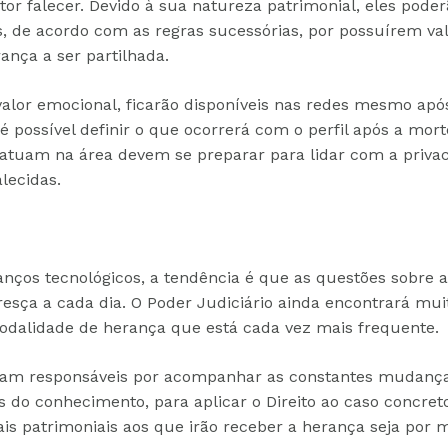
or falecer. Devido à sua natureza patrimonial, eles poder
s, de acordo com as regras sucessórias, por possuírem va
nça a ser partilhada.
 valor emocional, ficarão disponíveis nas redes mesmo ap
é possível definir o que ocorrerá com o perfil após a mor
atuam na área devem se preparar para lidar com a priva
alecidas.
nços tecnológicos, a tendência é que as questões sobre a
cresça a cada dia. O Poder Judiciário ainda encontrará mui
odalidade de herança que está cada vez mais frequente.
caram responsáveis por acompanhar as constantes mudança
s do conhecimento, para aplicar o Direito ao caso concre
tais patrimoniais aos que irão receber a herança seja por