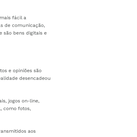
mais fácil a
as de comunicação,
 são bens digitais e
os e opiniões são
realidade desencadeou
s, jogos on-line,
, como fotos,
ransmitidos aos