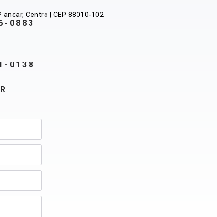
º andar, Centro | CEP 88010-102
6-0883
1-0138
BR