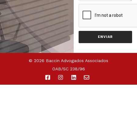
ENVIAR
© 2026 Baccin Advogados Associados
OAB/SC 238/96