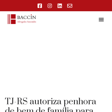
TJ-RS autoriza penhora
de bem de família para