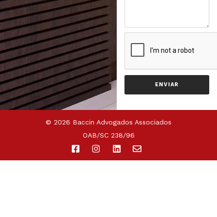
ENVIAR
© 2026 Baccin Advogados Associados
OAB/SC 238/96