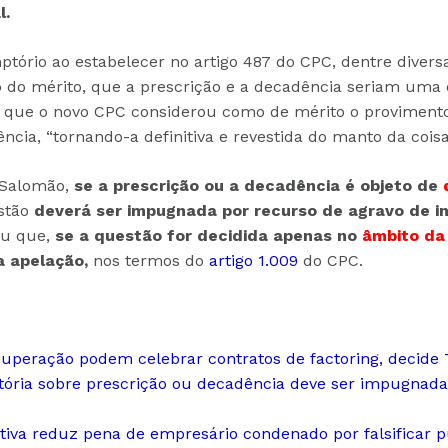
l.
mptório ao estabelecer no artigo 487 do CPC, dentre divers
do mérito, que a prescrição e a decadência seriam uma de
vel que o novo CPC considerou como de mérito o proviment
ncia, “tornando-a definitiva e revestida do manto da coisa
 Salomão,
se a prescrição ou a decadência é objeto de
estão
deverá ser impugnada por recurso de agravo de i
ou que,
se a questão for decidida apenas no
âmbito da
a apelação,
nos termos do
artigo 1.009
do CPC.
peração podem celebrar contratos de factoring, decide
utória sobre prescrição ou decadência deve ser impugnada
tiva reduz pena de empresário condenado por falsificar p