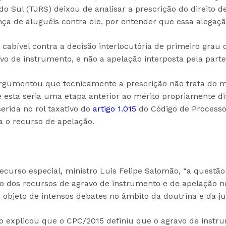
do Sul (TJRS) deixou de analisar a prescrição do direito d
a de aluguéis contra ele, por entender que essa alegaçã
 cabível contra a decisão interlocutória de primeiro grau 
avo de instrumento, e não a apelação interposta pela parte
argumentou que tecnicamente a prescrição não trata do m
 e esta seria uma etapa anterior ao mérito propriamente dit
serida no rol taxativo do
artigo 1.015
do Código de Processo 
a o recurso de apelação.
ecurso especial, ministro Luis Felipe Salomão, “a questão
o dos recursos de agravo de instrumento e de apelação n
o objeto de intensos debates no âmbito da doutrina e da ju
ro explicou que o CPC/2015 definiu que o agravo de instr