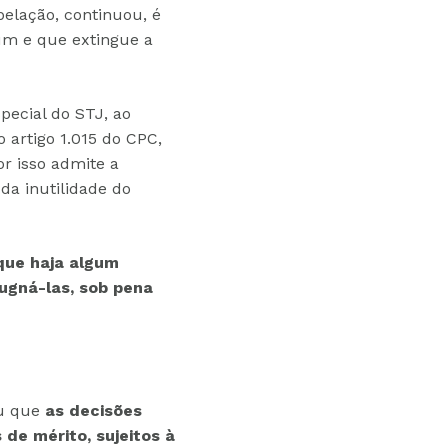
pelação, continuou, é
um e que extingue a
special do STJ, ao
 artigo 1.015 do CPC,
or isso admite a
da inutilidade do
 que haja algum
ugná-las, sob pena
ou que
as decisões
de mérito, sujeitos à