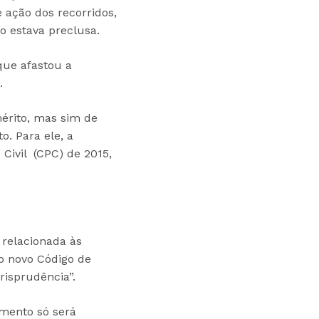
e ação dos recorridos,
o estava preclusa.
que afastou a
.
érito, mas sim de
o. Para ele, a
Civil (CPC) de 2015,
 relacionada às
o novo Código de
risprudência”.
umento só será