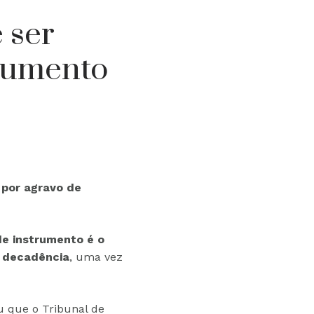
 ser
rumento
 por agravo de
de instrumento é o
u decadência
, uma vez
u que o Tribunal de