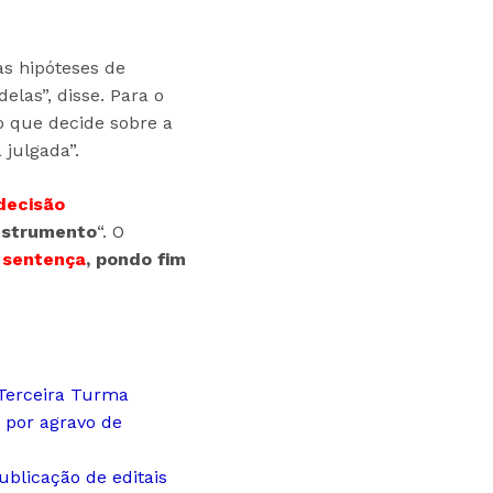
as hipóteses de
las”, disse. Para o
o que decide sobre a
 julgada”.
decisão
nstrumento
“. O
 sentença
, pondo fim
 Terceira Turma
 por agravo de
ublicação de editais