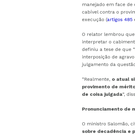
manejado em face de de
cabível contra o prov
execução (
artigos 485
O relator lembrou que,
interpretar o cabiment
definiu a tese de que “
interposição de agravo
julgamento da questão
“Realmente,
o atual s
provimento de mérito
de coisa julgada
“, dis
Pronunciamento de m
O ministro Salomão, c
sobre decadência e p