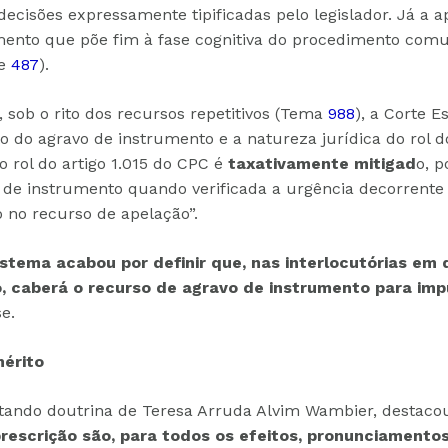
cisões expressamente tipificadas pelo legislador. Já a a
imento que põe fim à fase cognitiva do procedimento com
e
487
).
 sob o rito dos recursos repetitivos (Tema
988
), a Corte E
o do agravo de instrumento e a natureza jurídica do rol do
o rol do artigo 1.015 do CPC é
taxativamente mitigad
o, p
 de instrumento quando verificada a urgência decorrente 
 no recurso de apelação”.
istema acabou por definir que, nas interlocutórias em
, caberá o recurso de agravo de instrumento para imp
se.
érito
itando doutrina de Teresa Arruda Alvim Wambier, destac
rescrição são, para todos os efeitos, pronunciamentos 