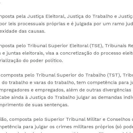
a
posta pela Justiça Eleitoral, Justiça do Trabalho e Justiça
 por leis processuais próprias e é julgada por um ramo judi
exidade das causas.
mposta pelo Tribunal Superior Eleitoral (TSE), Tribunais Re
s e juntas eleitorais, visa a concretização do processo eleit
ialização do poder político.
 composta pelo Tribunal Superior do Trabalho (TST), Trib
s do trabalho e varas do trabalho, tem competência para ju
 empregadores e empregados, além de outras divergências
 Cabe ainda à Justiça do Trabalho julgar as demandas indiv
primento de suas sentenças.
nião, composta pelo Superior Tribunal Militar e Conselhos 
etência para julgar os crimes militares próprios (só po