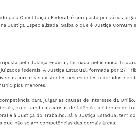
gido pela Constituição Federal, é composto por vários órgã
a Justiça Especializada. Saiba o que é Justiça Comum e 
posta pela Justiça Federal, formada pelos cinco Tribuna
e juizados federais. A Justiça Estadual, formada por 27 Tr
diversas comarcas existentes nestes entes federados, se
Municípios menores.
competência para julgar as causas de interesse da União,
rais, excetuando as causas de falência, acidentes de tra
itoral e à Justiça do Trabalho. Já a Justiça Estadual tem c
sas que não sejam competências das demais áreas.