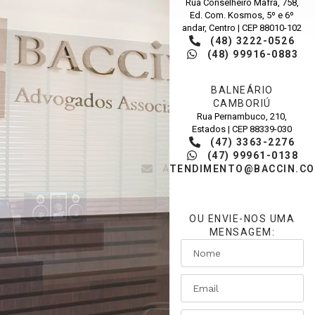
Rua Conselheiro Mafra, 758,
Ed. Com. Kosmos, 5º e 6º
andar, Centro | CEP 88010-102
(48) 3222-0526
(48) 99916-0883
BALNEÁRIO
CAMBORIÚ
Rua Pernambuco, 210,
Estados | CEP 88339-030
(47) 3363-2276
(47) 99961-0138
ATENDIMENTO@BACCIN.CO
OU ENVIE-NOS UMA
MENSAGEM: