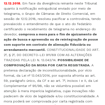
12.12.2018.
Em face da divergência reinante neste Tribunal
quanto à notificação extrajudicial enviado por meio de
telegrama, o Grupo de Câmaras de Direito Comercial, em
sessão de 12.12.2018, resolveu pacificar a controvérsia, tendo
prevalecido o entendimento de que o ato do fedatário
certificando o recebimento de telegrama no endereço do
devedor,
comprova a mora para o fim de ajuizamento de
ação de busca e apreensão ou de reintegração de posse
com suporte em contrato de alienação fiduciária ou
arrendamento mercantil.
CONSTITUCIONALIDADE DO ART.
2º, § 2º, DO DECRETO-LEI 911/69 COM AS ALTERAÇÕES
TRAZIDAS PELA LEI N. 13.043/14.
POSSIBILIDADE DE
COMPROVAÇÃO DA MORA POR CARTA REGISTRADA.
A
pretensa declaração de inconstitucionalidade, por vício
formal, da Lei nº 13.043/2014, por suposta afronta ao art.
59, parágrafo único, da CF e ao art. 7º, incisos I e II, da Lei
Complementar nº 95/98, não se vislumbra possível em
atenção à mera imperícia legislativa, cujas inovações não
padecem de vício de legalidade e/ou constitucionalidade. A
mora poderá ser comprovada por carta registrada com