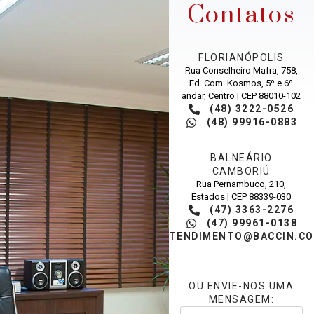
Contatos
FLORIANÓPOLIS
Rua Conselheiro Mafra, 758,
Ed. Com. Kosmos, 5º e 6º
andar, Centro | CEP 88010-102
(48) 3222-0526
(48) 99916-0883
BALNEÁRIO
CAMBORIÚ
Rua Pernambuco, 210,
Estados | CEP 88339-030
(47) 3363-2276
(47) 99961-0138
ATENDIMENTO@BACCIN.CO
OU ENVIE-NOS UMA
MENSAGEM: