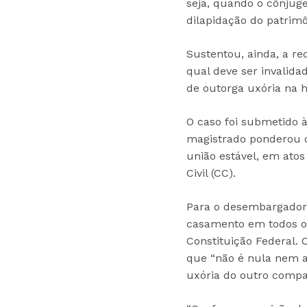
seja, quando o cônjuge
dilapidação do patrim
Sustentou, ainda, a re
qual deve ser invalid
de outorga uxória na h
O caso foi submetido à
magistrado ponderou q
união estável, em atos
Civil (CC).
Para o desembargador, 
casamento em todos os 
Constituição Federal. 
que “não é nula nem a
uxória do outro compa