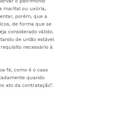
eservar o patrimônio
a marital ou uxória,
ientar, porém, que a
licos, de forma que se
eja considerado válido.
atando de união estável
requisito necessário à
oa fé, como é o caso
notadamente quando
o ato da contratação”.