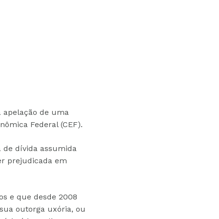
 à apelação de uma
nômica Federal (CEF).
a de dívida assumida
er prejudicada em
os e que desde 2008
 sua outorga uxória, ou