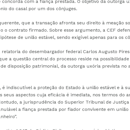
 concorda com a fiança prestada. O objetivo da outorga u
ônio do casal por um dos cônjuges.
querente, que a transação afronta seu direito à meação s
ado o contrato firmado. Sobre esse argumento, a CEF def
ipótese de união estável, sendo exigível apenas para os c
 relatoria do desembargador federal Carlos Augusto Pires
ue a questão central do processo reside na possibilidade
 de disposição patrimonial, da outorga uxória prevista no 
é indiscutível a proteção do Estado à união estável e à 
seus aspectos cuja eficácia é imediata, nos termos do art
Contudo, a jurisprudência do Superior Tribunal de Justiça
nulável a fiança prestada por fiador convivente em união
nheiro”.