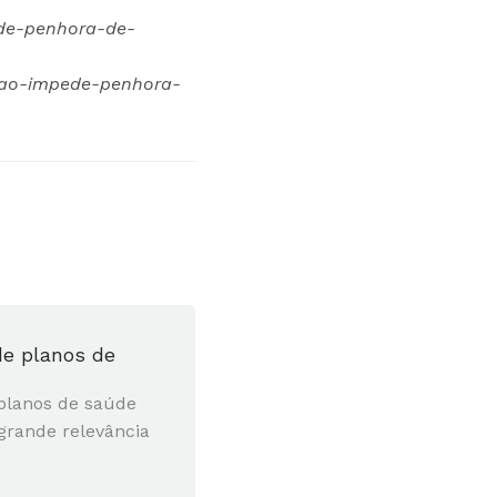
ede-penhora-de-
nao-impede-penhora-
 de planos de
 planos de saúde
grande relevância