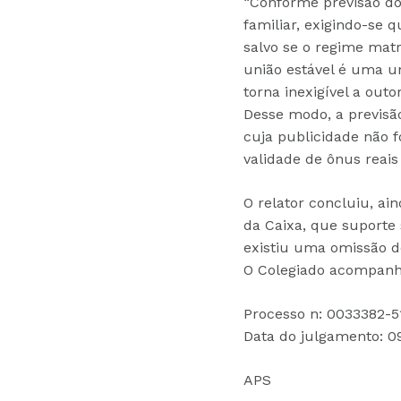
“Conforme previsão do 
familiar, exigindo-se 
salvo se o regime mat
união estável é uma un
torna inexigível a out
Desse modo, a previsão
cuja publicidade não f
validade de ônus reais
O relator concluiu, ai
da Caixa, que suporte
existiu uma omissão do
O Colegiado acompanho
Processo n: 0033382-5
Data do julgamento: 0
APS