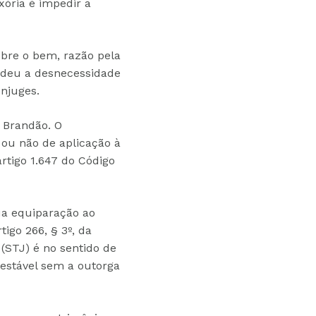
xória é impedir a
obre o bem, razão pela
endeu a desnecessidade
ônjuges.
 Brandão. O
 ou não de aplicação à
artigo 1.647 do Código
sua equiparação ao
igo 266, § 3º, da
 (STJ) é no sentido de
 estável sem a outorga