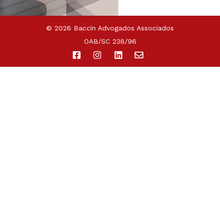
© 2026 Baccin Advogados Associados
OAB/SC 238/96