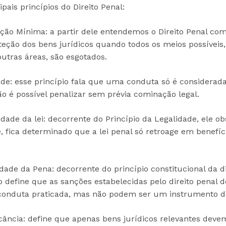
ipais princípios do Direito Penal:
nção Mínima: a partir dele entendemos o Direito Penal co
teção dos bens jurídicos quando todos os meios possíveis,
utras áreas, são esgotados.
ade: esse princípio fala que uma conduta só é considerada 
ão é possível penalizar sem prévia cominação legal.
idade da lei: decorrente do Princípio da Legalidade, ele ob
e, fica determinado que a lei penal só retroage em benefí
dade da Pena: decorrente do princípio constitucional da 
o define que as sanções estabelecidas pelo direito penal
conduta praticada, mas não podem ser um instrumento d
ficância: define que apenas bens jurídicos relevantes deve