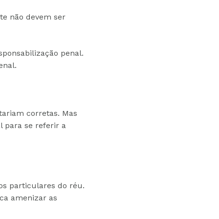
nte não devem ser
sponsabilização penal.
enal.
stariam corretas. Mas
 para se referir a
s particulares do réu.
usca amenizar as