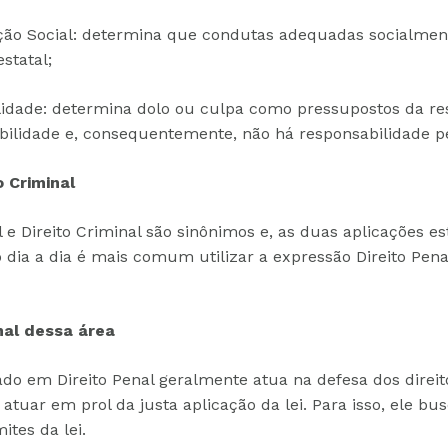
ção Social: determina que condutas adequadas socialme
statal;
ilidade: determina dolo ou culpa como pressupostos da re
bilidade e, consequentemente, não há responsabilidade p
o Criminal
l e Direito Criminal são sinônimos e, as duas aplicações e
no dia a dia é mais comum utilizar a expressão Direito Penal
nal dessa área
do em Direito Penal geralmente atua na defesa dos direito
 atuar em prol da justa aplicação da lei. Para isso, ele b
ites da lei.