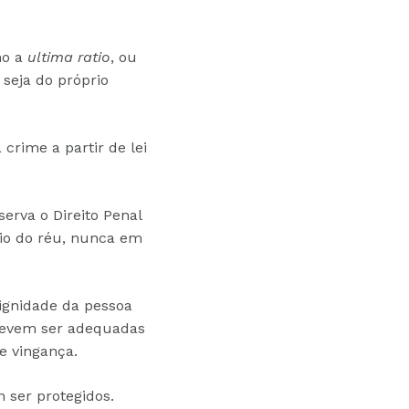
mo a
ultima ratio
, ou
 seja do próprio
crime a partir de lei
serva o Direito Penal
cio do réu, nunca em
dignidade da pessoa
 devem ser adequadas
e vingança.
m ser protegidos.