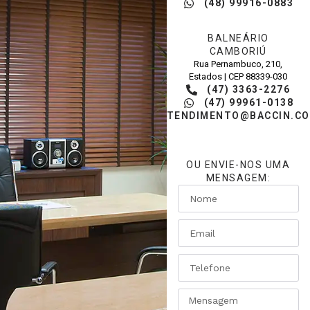
(48) 99916-0883
BALNEÁRIO
CAMBORIÚ
Rua Pernambuco, 210,
Estados | CEP 88339-030
(47) 3363-2276
(47) 99961-0138
ATENDIMENTO@BACCIN.CO
OU ENVIE-NOS UMA
MENSAGEM: