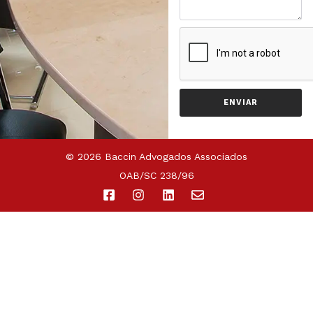
ENVIAR
© 2026 Baccin Advogados Associados
OAB/SC 238/96