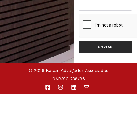
ENVIAR
© 2026 Baccin Advogados Associados
OAB/SC 238/96